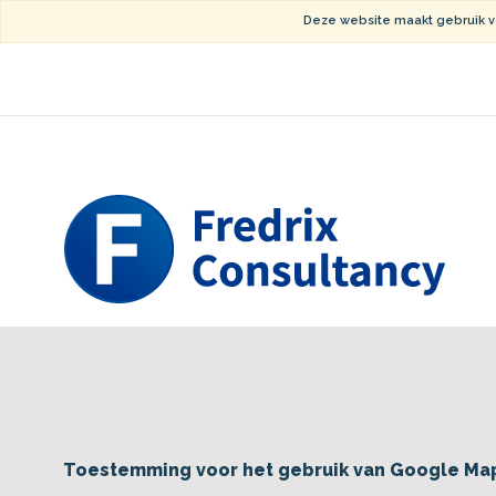
Ga
Deze website maakt gebruik v
direct
naar
de
hoofdinhoud
van
deze
pagina.
Toestemming voor het gebruik van Google Ma