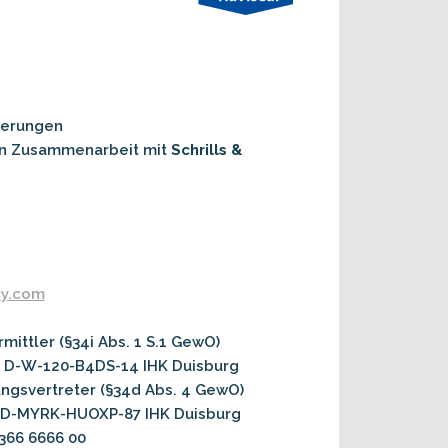
ierungen
In Zusammenarbeit mit
Schrills &
cy.com
ittler (§34i Abs. 1 S.1 GewO)
 D-W-120-B4DS-14 IHK Duisburg
ngsvertreter (§34d Abs. 4 GewO)
 D-MYRK-HUOXP-87 IHK Duisburg
366 6666 00