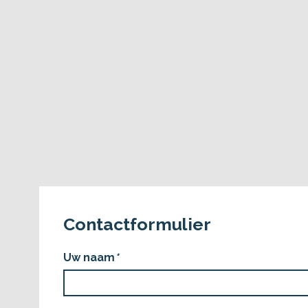
adfe14ef
9381a59d
Contactformulier
9263b8f7
d8559c7f
Uw naam
*