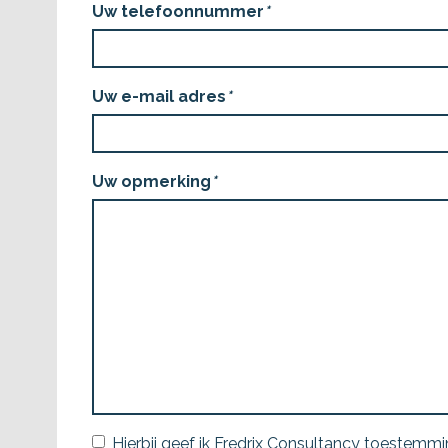
9774a4d7
ca36dbaa
Uw telefoonnummer
*
338421c8
Uw e-mail adres
*
Uw opmerking
*
Hierbij geef ik Fredrix Consultancy toestemm